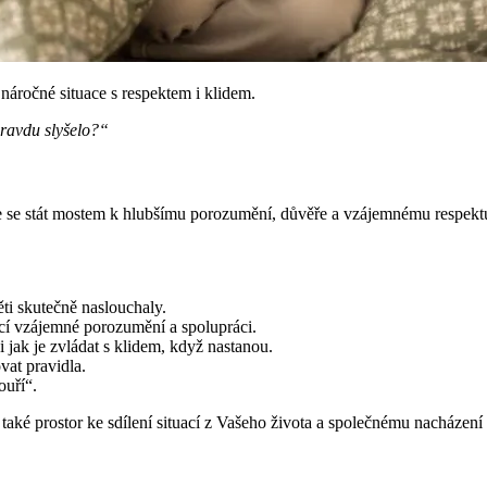
 náročné situace s respektem i klidem.
pravdu slyšelo?“
e stát mostem k hlubšímu porozumění, důvěře a vzájemnému respektu. Z
ěti skutečně naslouchaly.
cí vzájemné porozumění a spolupráci.
i jak je zvládat s klidem, když nastanou.
vat pravidla.
ouří“.
aké prostor ke sdílení situací z Vašeho života a společnému nacházení ce