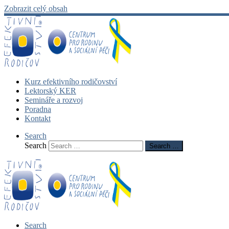
Zobrazit celý obsah
Kurz efektivního rodičovství
Lektorský KER
Semináře a rozvoj
Poradna
Kontakt
Search
Search
Search …
Search