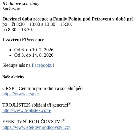
ID datové schránky
5ne8rww
Otevírací doba recepce a Family Pointu pod Petrovem v době pr
po – čt 8:30 – 13:00 a 13:30 – 15:30,
pá 8:30 – 13:30.
Uzavření FP/recepce
Od 6. do 10. 7. 2026
Od 3. do 14. 8. 2026
Sledujte nás na
Facebooku
!
Naše aktivity
CRSP – Centrum pro rodinu a sociální péči
https://www.crsp.cz
®
TROJLÍSTEK sblížení tří generací
http://www.trojlistek.com/
®
EFEKTIVNÍ RODIČOVSTVÍ
https://www.efektivnirodicovstvi.cz/