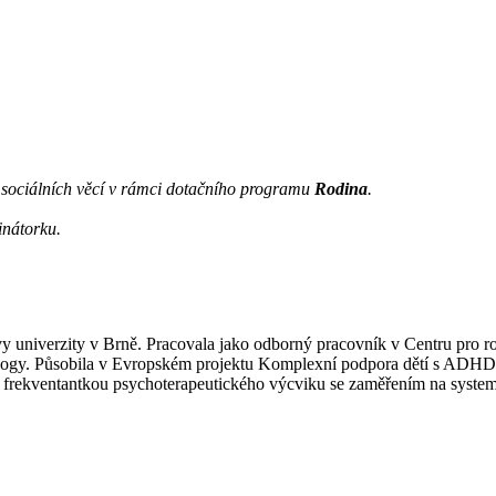
a sociálních věcí v rámci dotačního programu
Rodina
.
inátorku.
y univerzity v Brně. Pracovala jako odborný pracovník v Centru pro ro
gogy. Působila v Evropském projektu Komplexní podpora dětí s ADHD 
e frekventantkou psychoterapeutického výcviku se zaměřením na systemi