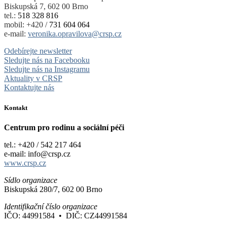
Biskupská 7, 602 00 Brno
tel.:
518 328 816
mobil: +420 /
731 604 064
e-mail:
veronika.opravilova@crsp.cz
Odebírejte newsletter
Sledujte nás na Facebooku
Sledujte nás na Instagramu
Aktuality v CRSP
Kontaktujte nás
Kontakt
Centrum pro rodinu a sociální péči
tel.: +420 / 542 217 464
e-mail: info@crsp.cz
www.crsp.cz
Sídlo organizace
Biskupská 280/7, 602 00 Brno
Identifikační číslo organizace
IČO: 44991584 • DIČ: CZ44991584