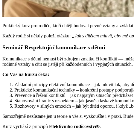
Praktický kurz pro rodiče, kteří chtějí budovat pevné vztahy a zvládat
Každý rodič si někdy položí otázku:
„Jak s dítětem mluvit, aby mě o
Seminář Respektující komunikace s dětmi
Komunikace s dětmi nemusí být zdrojem zmatku či konfliktů — může s
rodinné vztahy a cítit se jistěji při každodenních i vypjatých situacích.
Co Vás na kurzu čeká:
Základní principy efektivní komunikace – jak mluvit tak, aby d
Praktické komunikační techniky – konkrétní postupy podporují
Prevence a řešení konfliktů – jak napjatým situacím předcházet 
Stanovování hranic s respektem – jak jasně a laskavě komuniko
Rozhovory v silných emocích – jak být dítěti oporou, i když „b
Samozřejmě nezůstane jen u teorie a vše si vyzkoušíte i v praxi. Bude t
Kurz vychází z principů
Efektivního rodičovství®
.